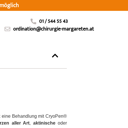
möglich
01 / 544 55 43
ordination@chirurgie-margareten.at
ist eine Behandlung mit CryoPen®
zen aller Art
,
aktinische
oder