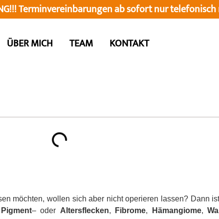
!!! Terminvereinbarungen ab sofort nur
telefonisch
ÜBER MICH
TEAM
KONTAKT
assen möchten, wollen sich aber nicht operieren lassen? Dann 
e
Pigment
– oder
Altersflecken
,
Fibrome
,
Hämangiome
,
War