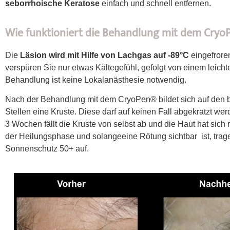
seborrhoische Keratose
einfach und schnell entfernen.
Wie funktioniert die Behandlung mit dem Cryo
Die
Läsion wird mit Hilfe von Lachgas auf -89°C
eingefrore
verspüren Sie nur etwas Kältegefühl, gefolgt von einem leichte
Behandlung ist keine Lokalanästhesie notwendig.
Nach der Behandlung mit dem CryoPen® bildet sich auf den 
Stellen eine Kruste. Diese darf auf keinen Fall abgekratzt we
3 Wochen fällt die Kruste von selbst ab und die Haut hat sich r
der Heilungsphase und solangeeine Rötung sichtbar ist, trage
Sonnenschutz 50+ auf.